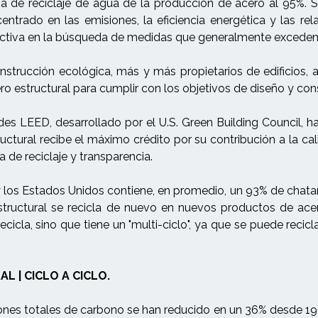
 de reciclaje de agua de la producción de acero al 95%. Si
entrado en las emisiones, la eficiencia energética y las r
roactiva en la búsqueda de medidas que generalmente exceden 
rucción ecológica, más y más propietarios de edificios, ar
 estructural para cumplir con los objetivos de diseño y cons
rdes LEED, desarrollado por el U.S. Green Building Council, h
ructural recibe el máximo crédito por su contribución a la cal
a de reciclaje y transparencia.
los Estados Unidos contiene, en promedio, un 93% de chatarra 
structural se recicla de nuevo en nuevos productos de acer
ecicla, sino que tiene un "multi-ciclo", ya que se puede recic
L | CICLO A CICLO.
nes totales de carbono se han reducido en un 36% desde 199