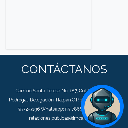
CONTÁCTANOS
Camino Santa Teresa No. 187, Col. Párques del
Pedregal, Delegación Tlalpan.C.P. 14010, Tel. +52 (55)
5572-3196 Whatsapp: 55 7868 0352 Correo:
relaciones.publicas@imca.org.mx